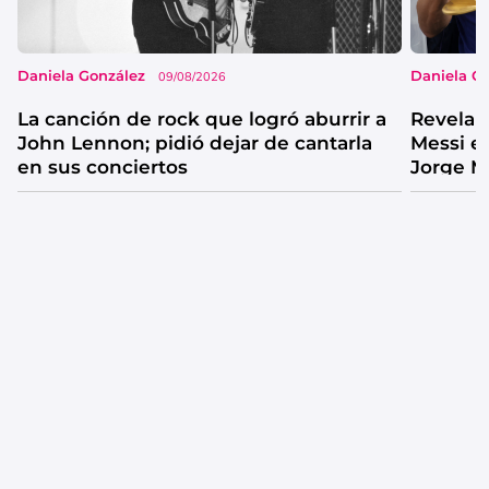
Daniela González
Daniela G
09/08/2026
La canción de rock que logró aburrir a
Revelan
John Lennon; pidió dejar de cantarla
Messi e
en sus conciertos
Jorge M