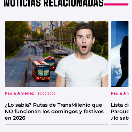
NOTICIAS RELACIONADAS
Paula Jiménez
Paula Jim
16/05/2026
¿Lo sabía? Rutas de TransMilenio que
Lista d
NO funcionan los domingos y festivos
Parque 
en 2026
¿lo sabí