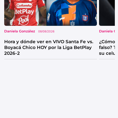
Daniela González
Daniela G
08/08/2026
Hora y dónde ver en VIVO Santa Fe vs.
¿Cómo s
Boyacá Chico HOY por la Liga BetPlay
falso? 
2026-2
su celul