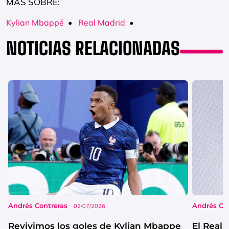
MÁS SOBRE:
Kylian Mbappé
•
Real Madrid
•
NOTICIAS RELACIONADAS
Andrés Contreras
Andrés Co
02/07/2026
Revivimos los goles de Kylian Mbappe
El Real 