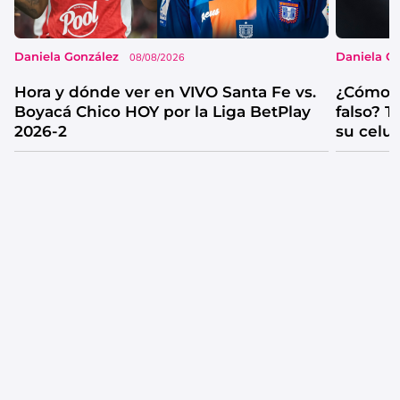
Daniela González
Daniela G
08/08/2026
Hora y dónde ver en VIVO Santa Fe vs.
¿Cómo s
Boyacá Chico HOY por la Liga BetPlay
falso? 
2026-2
su celul