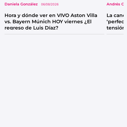
Daniela González
Andrés Co
06/08/2026
Hora y dónde ver en VIVO Aston Villa
La canc
vs. Bayern Múnich HOY viernes ¿El
‘perfecta
regreso de Luis Díaz?
tensión
catarsis