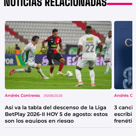
NOTICIAS RELACIONADAS
Andrés Contreras
Andrés Co
05/08/2026
Así va la tabla del descenso de la Liga
3 canci
BetPlay 2026-II HOY 5 de agosto: estos
escribió
son los equipos en riesgo
frenétic