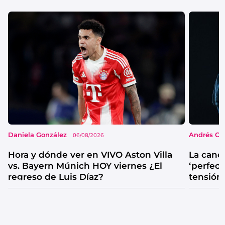
Daniela González
Andrés Co
06/08/2026
Hora y dónde ver en VIVO Aston Villa
La canc
vs. Bayern Múnich HOY viernes ¿El
‘perfecta
regreso de Luis Díaz?
tensión
catarsis