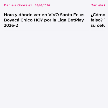
Daniela González
Daniela G
08/08/2026
Hora y dónde ver en VIVO Santa Fe vs.
¿Cómo s
Boyacá Chico HOY por la Liga BetPlay
falso? 
2026-2
su celul