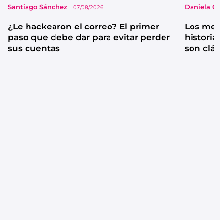
Santiago Sánchez
Daniela G
07/08/2026
¿Le hackearon el correo? El primer
Los mejo
paso que debe dar para evitar perder
historia
sus cuentas
son clá