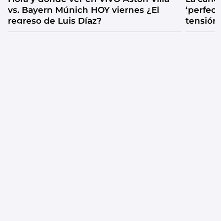
vs. Bayern Múnich HOY viernes ¿El
‘perfecta
regreso de Luis Díaz?
tensión
catarsis