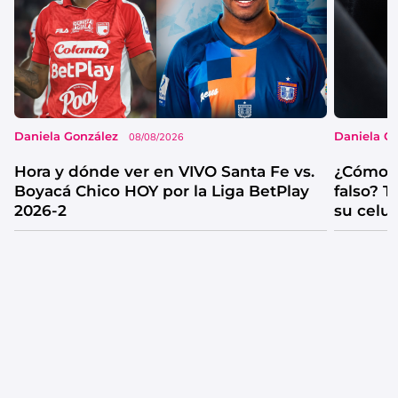
Daniela González
Daniela G
08/08/2026
Hora y dónde ver en VIVO Santa Fe vs.
¿Cómo s
Boyacá Chico HOY por la Liga BetPlay
falso? 
2026-2
su celul