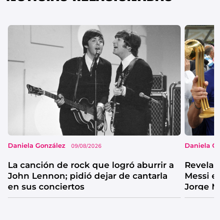
Daniela González
Daniela G
09/08/2026
La canción de rock que logró aburrir a
Revelan
John Lennon; pidió dejar de cantarla
Messi e
en sus conciertos
Jorge M