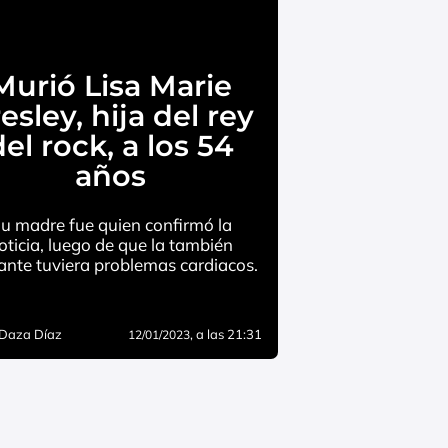
Murió Lisa Marie
esley, hija del rey
del rock, a los 54
años
u madre fue quien confirmó la
oticia, luego de que la también
ante tuviera problemas cardiacos.
 Daza Díaz
, a las 21:31
12/01/2023