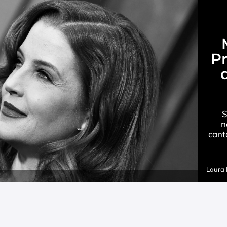
Pr
S
n
cant
Laura