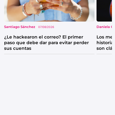
Santiago Sánchez
Daniela G
07/08/2026
¿Le hackearon el correo? El primer
Los mejo
paso que debe dar para evitar perder
historia
sus cuentas
son clá