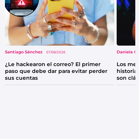
Santiago Sánchez
Daniela G
07/08/2026
¿Le hackearon el correo? El primer
Los mejo
paso que debe dar para evitar perder
historia
sus cuentas
son clá