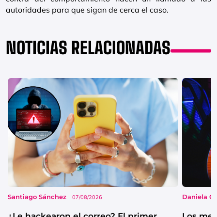
autoridades para que sigan de cerca el caso.
NOTICIAS RELACIONADAS
Santiago Sánchez
Daniela G
07/08/2026
¿Le hackearon el correo? El primer
Los mejo