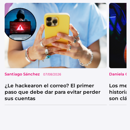
Santiago Sánchez
Daniela G
07/08/2026
¿Le hackearon el correo? El primer
Los mejo
paso que debe dar para evitar perder
historia
sus cuentas
son clá