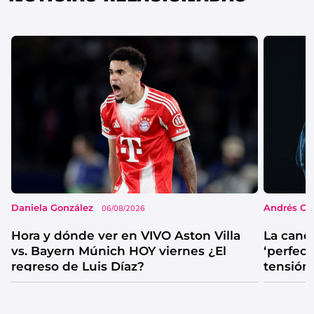
Daniela González
Andrés Co
06/08/2026
Hora y dónde ver en VIVO Aston Villa
La canc
vs. Bayern Múnich HOY viernes ¿El
‘perfecta
regreso de Luis Díaz?
tensión
catarsis