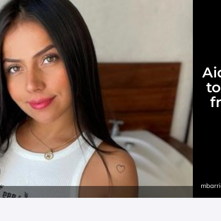
Ai
to
f
mbarri