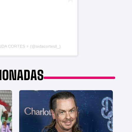
AIDA CORTES ⚡️ (@aidacortesll_)
CIONADAS