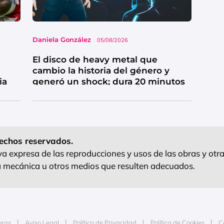
Daniela González
05/08/2026
El disco de heavy metal que
cambio la historia del género y
ia
generó un shock; dura 20 minutos
echos reservados.
 expresa de las reproducciones y usos de las obras y otra
ra mecánica u otros medios que resulten adecuados.
oras
Aviso Legal
Política de Privacidad
Política de Cookies
C