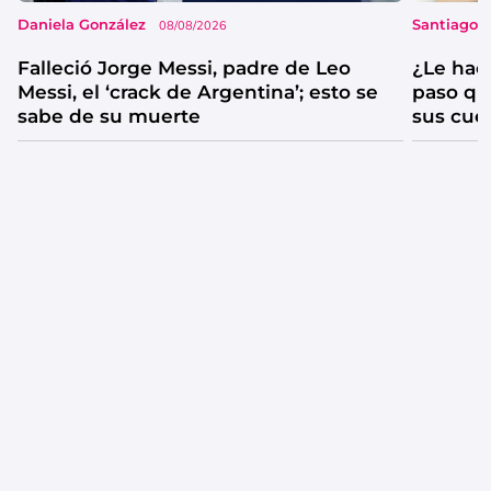
Daniela González
Santiago 
08/08/2026
Falleció Jorge Messi, padre de Leo
¿Le hac
Messi, el ‘crack de Argentina’; esto se
paso qu
sabe de su muerte
sus cue