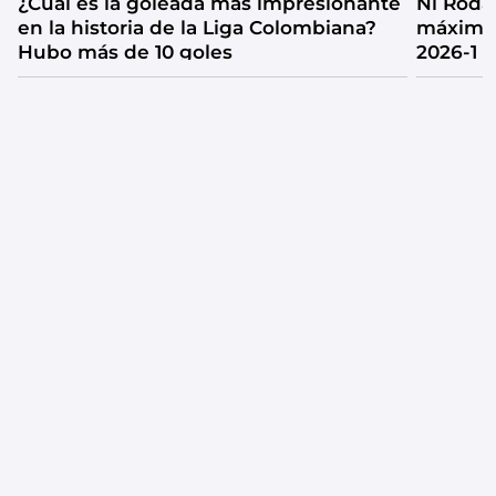
¿Cuál es la goleada más impresionante
Ni Rodal
en la historia de la Liga Colombiana?
máximos
Hubo más de 10 goles
2026-1 