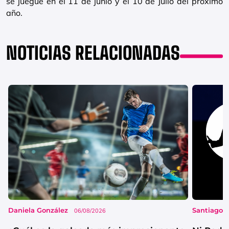
se juegue en el 11 de junio y el 10 de Julio del próximo
año.
NOTICIAS RELACIONADAS
Daniela González
Santiago 
06/08/2026