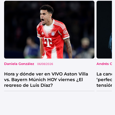
Daniela González
Andrés Co
06/08/2026
Hora y dónde ver en VIVO Aston Villa
La canc
vs. Bayern Múnich HOY viernes ¿El
‘perfecta
regreso de Luis Díaz?
tensión
catarsis