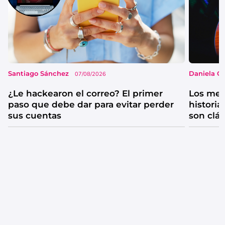
Santiago Sánchez
Daniela G
07/08/2026
¿Le hackearon el correo? El primer
Los mejo
paso que debe dar para evitar perder
historia
sus cuentas
son clá