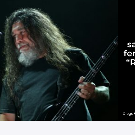
s
fe
“
Diego 