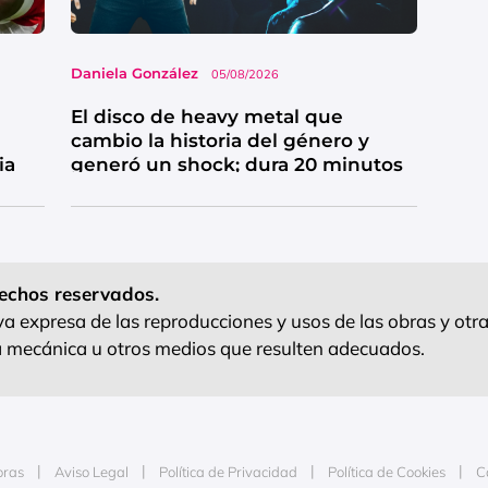
Daniela González
05/08/2026
El disco de heavy metal que
cambio la historia del género y
ia
generó un shock; dura 20 minutos
echos reservados.
 expresa de las reproducciones y usos de las obras y otra
ra mecánica u otros medios que resulten adecuados.
oras
Aviso Legal
Política de Privacidad
Política de Cookies
C