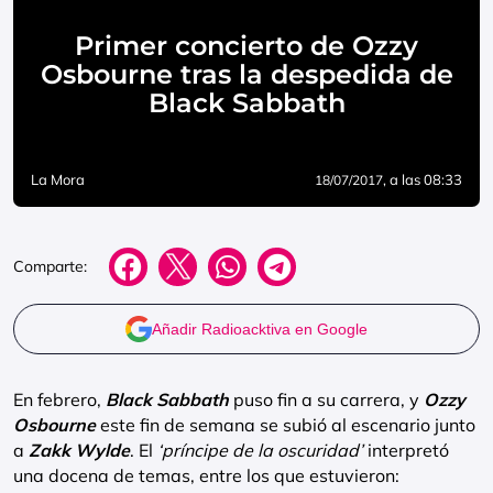
Primer concierto de Ozzy
Osbourne tras la despedida de
Black Sabbath
La Mora
, a las 08:33
18/07/2017
Comparte:
Añadir Radioacktiva en Google
En febrero,
Black Sabbath
puso fin a su carrera, y
Ozzy
Osbourne
este fin de semana se subió al escenario junto
a
Zakk Wylde
. El
‘príncipe de la oscuridad’
interpretó
una docena de temas, entre los que estuvieron: