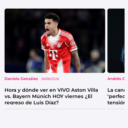
Daniela González
Andrés Co
06/08/2026
Hora y dónde ver en VIVO Aston Villa
La canc
vs. Bayern Múnich HOY viernes ¿El
‘perfecta
regreso de Luis Díaz?
tensión
catarsis