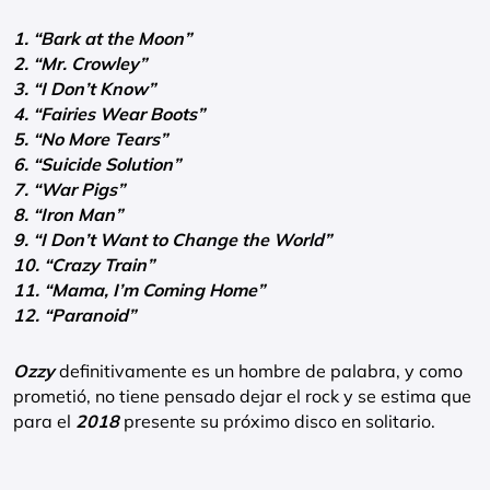
1. “Bark at the Moon”
2. “Mr. Crowley”
3. “I Don’t Know”
4. “Fairies Wear Boots”
5. “No More Tears”
6. “Suicide Solution”
7. “War Pigs”
8. “Iron Man”
9. “I Don’t Want to Change the World”
10. “Crazy Train”
11. “Mama, I’m Coming Home”
12. “Paranoid”
Ozzy
definitivamente es un hombre de palabra, y como
prometió, no tiene pensado dejar el rock y se estima que
para el
2018
presente su próximo disco en solitario.