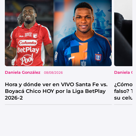
Daniela González
Daniela G
08/08/2026
Hora y dónde ver en VIVO Santa Fe vs.
¿Cómo s
Boyacá Chico HOY por la Liga BetPlay
falso? 
2026-2
su celul