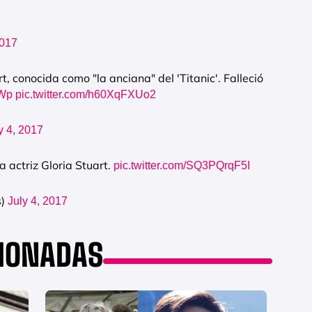
2017
, conocida como "la anciana" del 'Titanic'. Falleció
CWp
pic.twitter.com/h60XqFXUo2
y 4, 2017
 actriz Gloria Stuart.
pic.twitter.com/SQ3PQrqF5I
s)
July 4, 2017
CIONADAS