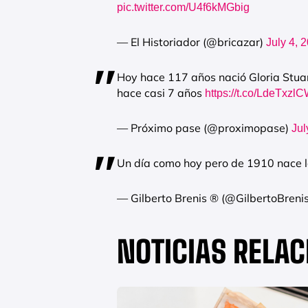
pic.twitter.com/U4f6kMGbig
— El Historiador (@bricazar)
July 4, 
Hoy hace 117 años nació Gloria Stuart
hace casi 7 años
https://t.co/LdeTxzl
— Próximo pase (@proximopase)
Jul
Un día como hoy pero de 1910 nace la
— Gilberto Brenis ® (@GilbertoBreni
NOTICIAS RELA