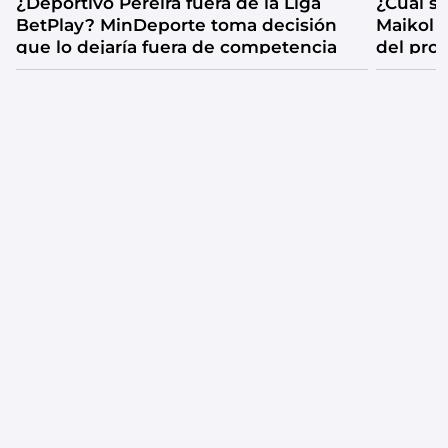
¿Deportivo Pereira fuera de la Liga
¿Cuál se
BetPlay? MinDeporte toma decisión
Maikol 
que lo dejaría fuera de competencia
del pro