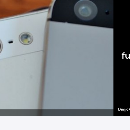
f
Diego 