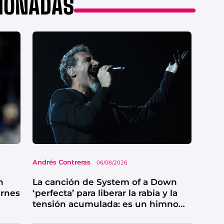
CIONADAS
Andrés Contreras
06/08/2026
n
La canción de System of a Down
ernes
‘perfecta’ para liberar la rabia y la
tensión acumulada: es un himno
de catarsis