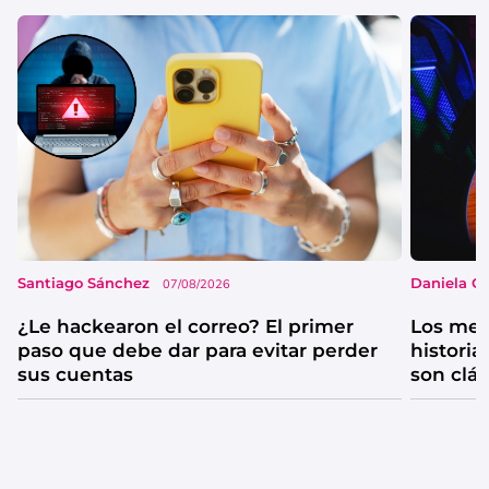
Santiago Sánchez
Daniela G
07/08/2026
¿Le hackearon el correo? El primer
Los mejo
paso que debe dar para evitar perder
historia
sus cuentas
son clá