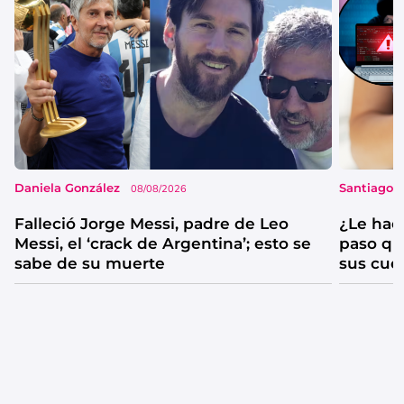
Daniela González
Santiago 
08/08/2026
Falleció Jorge Messi, padre de Leo
¿Le hac
Messi, el ‘crack de Argentina’; esto se
paso qu
sabe de su muerte
sus cue