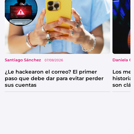
Santiago Sánchez
Daniela G
07/08/2026
¿Le hackearon el correo? El primer
Los mejo
paso que debe dar para evitar perder
historia
sus cuentas
son clá