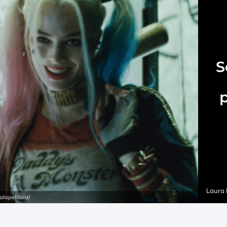
S
Laura
lapelicula/