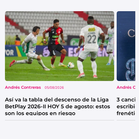
Andrés Contreras
Andrés Co
05/08/2026
Así va la tabla del descenso de la Liga
3 canci
BetPlay 2026-II HOY 5 de agosto: estos
escribió
son los equipos en riesgo
frenétic