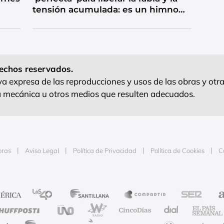
tensión acumulada: es un himno
de catarsis
echos reservados.
 expresa de las reproducciones y usos de las obras y otra
ra mecánica u otros medios que resulten adecuados.
oras
Aviso Legal
Política de Privacidad
Política de Cookies
C