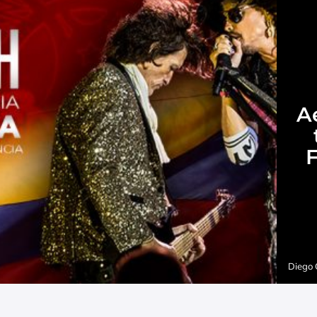
A
F
Diego 