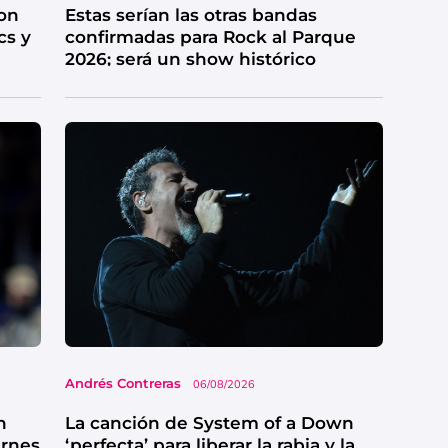
on
Estas serían las otras bandas
cs y
confirmadas para Rock al Parque
2026; será un show histórico
Andrés Contreras
06/08/2026
n
La canción de System of a Down
ernes
‘perfecta’ para liberar la rabia y la