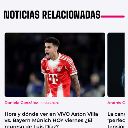
NOTICIAS RELACIONADAS
Daniela González
Andrés Co
06/08/2026
Hora y dónde ver en VIVO Aston Villa
La canc
vs. Bayern Múnich HOY viernes ¿El
‘perfecta
regreso de Luis Díaz?
tensión