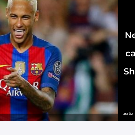
N
ca
Sh
aortiz