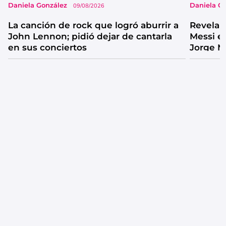
Daniela González
Daniela G
09/08/2026
La canción de rock que logró aburrir a
Revelan
John Lennon; pidió dejar de cantarla
Messi e
en sus conciertos
Jorge M