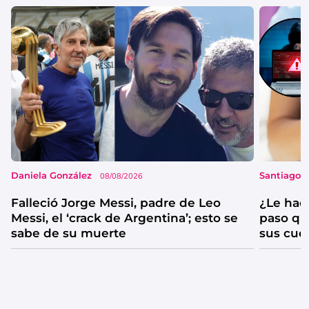
Daniela González
Santiago 
08/08/2026
Falleció Jorge Messi, padre de Leo
¿Le hac
Messi, el ‘crack de Argentina’; esto se
paso qu
sabe de su muerte
sus cue