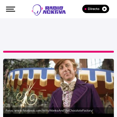
Directo
Fotos: www.facebook.com/WillyWonkaAndTheChocolateFactory/