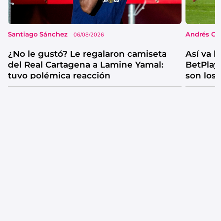
Santiago Sánchez
Andrés Co
06/08/2026
¿No le gustó? Le regalaron camiseta
Así va l
del Real Cartagena a Lamine Yamal:
BetPlay 
tuvo polémica reacción
son los