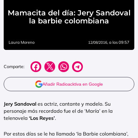
Mamacita del día: Jery Sandoval
la barbie colombiana
Laura Moreno
, a las 09:57
12/08/2016
Comparte:
Añadir Radioacktiva en Google
Jery Sandoval
es actriz, cantante y modelo. Su
personaje más recordado fue el de ‘María’ en la
telenovela
‘Los Reyes’
.
Por estos días se le ha llamado ‘la Barbie colombiana’,