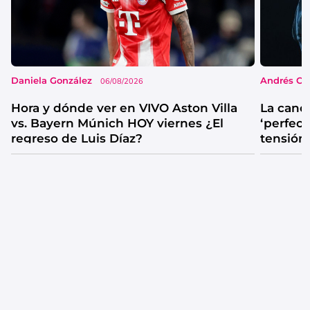
Daniela González
Andrés Co
06/08/2026
Hora y dónde ver en VIVO Aston Villa
La canc
vs. Bayern Múnich HOY viernes ¿El
‘perfecta
regreso de Luis Díaz?
tensión
catarsis