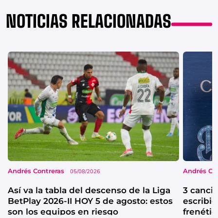
NOTICIAS RELACIONADAS
Andrés Contreras
Andrés Co
05/08/2026
Así va la tabla del descenso de la Liga
3 canci
BetPlay 2026-II HOY 5 de agosto: estos
escribió
son los equipos en riesgo
frenétic