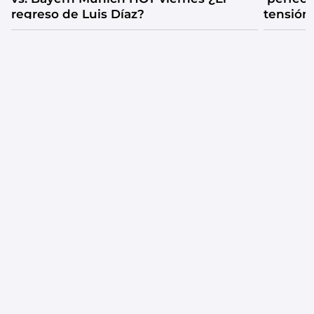
regreso de Luis Díaz?
tensión
catarsis