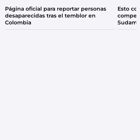
Página oficial para reportar personas
Esto co
desaparecidas tras el temblor en
compet
Colombia
Sudamer