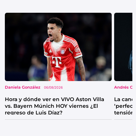
Daniela González
Andrés Co
06/08/2026
Hora y dónde ver en VIVO Aston Villa
La canc
vs. Bayern Múnich HOY viernes ¿El
‘perfecta
regreso de Luis Díaz?
tensión
catarsis