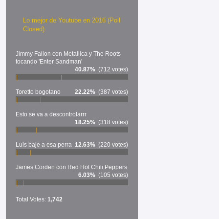
Lo mejor de Youtube en 2016 (Poll
Closed)
Jimmy Fallon con Metallica y The Roots
tocando 'Enter Sandman'
40.87%
(712 votes)
Toretto bogotano
22.22%
(387 votes)
Esto se va a descontrolarrr
18.25%
(318 votes)
Luis baje a esa perra
12.63%
(220 votes)
James Corden con Red Hot Chili Peppers
6.03%
(105 votes)
Total Votes:
1,742