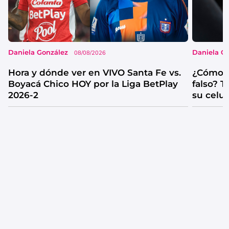
Daniela González
Daniela G
08/08/2026
Hora y dónde ver en VIVO Santa Fe vs.
¿Cómo s
Boyacá Chico HOY por la Liga BetPlay
falso? 
2026-2
su celul