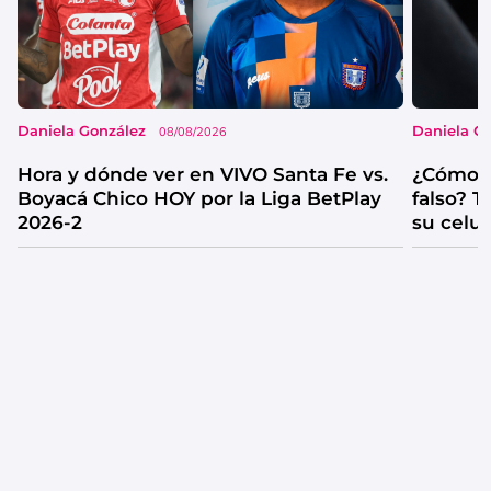
Daniela González
Daniela G
08/08/2026
Hora y dónde ver en VIVO Santa Fe vs.
¿Cómo s
Boyacá Chico HOY por la Liga BetPlay
falso? 
2026-2
su celul