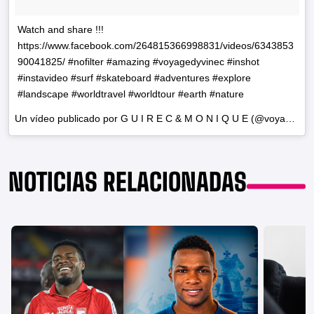
Watch and share !!!
https://www.facebook.com/264815366998831/videos/6343853
90041825/ #nofilter #amazing #voyagedyvinec #inshot
#instavideo #surf #skateboard #adventures #explore
#landscape #worldtravel #worldtour #earth #nature
Un vídeo publicado por G U I R E C & M O N I Q U E (@voyagedyvinec) el
NOTICIAS RELACIONADAS