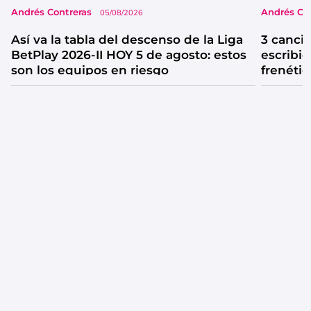
Andrés Contreras
Andrés Co
05/08/2026
Así va la tabla del descenso de la Liga
3 canci
BetPlay 2026-II HOY 5 de agosto: estos
escribió
son los equipos en riesgo
frenétic